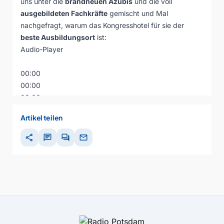
uns unter die
brandneuen Azubis
und die voll
ausgebildeten Fachkräfte
gemischt und Mal
nachgefragt, warum das Kongresshotel für sie der
beste Ausbildungsort
ist:
Audio-Player
00:00
00:00
00:00
Artikel teilen
share
chat
forum
mail