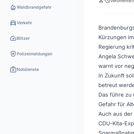
person
schedule
Veröffentli
local_fire_department
Waldbrandgefahr
directions_car
Verkehr
Brandenburgs
speed
Kürzungen im
Blitzer
Regierung krit
local_police
Polizeimeldungen
Angela Schwe
warnt vor neg
medical_services
Notdienste
In Zukunft so
betreut werd
Das führe zu 
Gefahr für Al
Auch aus der 
CDU-Kita-Expe
Sparmaßnahme