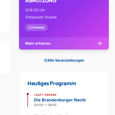
ABNUTZUNG
19:30 Uhr
schedule
Kabarett Obelisk
location_on
confirmation_number
Comedy
arrow_forward
Mehr erfahren
Alle Veranstaltungen
event
Heutiges Programm
LÄUFT GERADE
Die Brandenburger Nacht
00:00 — 06:00