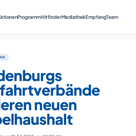
ktionen
Programm
Hitfinder
Mediathek
Empfang
Team
TEN
denburgs
fahrtverbände
sieren neuen
elhaushalt