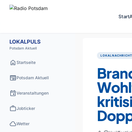
Start
A
LOKALPULS
Potsdam Aktuell
LOKALNACHRICH
home
Startseite
Bran
newspaper
Potsdam Aktuell
Wohl
event
Veranstaltungen
kriti
work
Jobticker
Dopp
cloud
Wetter