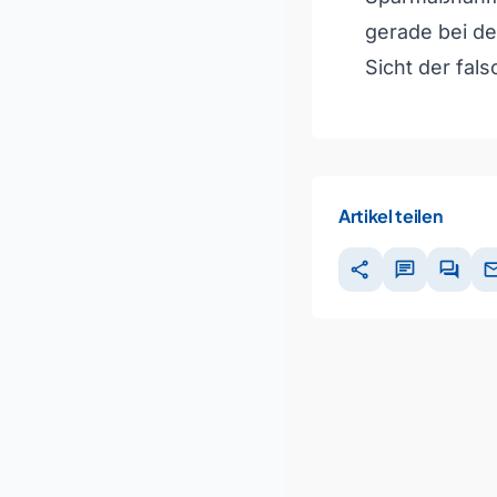
gerade bei de
Sicht der fal
Artikel teilen
share
chat
forum
ma