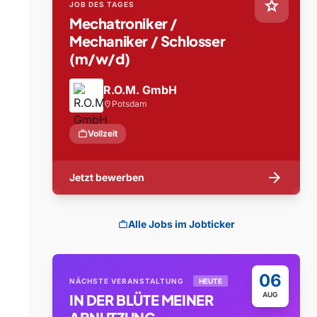
star
JOB DES TAGES
Mechatroniker /
Mechaniker / Schlosser
(m/w/d)
R.O.M. GmbH
Potsdam
location_on
work
Vollzeit
arrow_forward
Jetzt bewerben
Alle Jobs im Jobticker
work
06
NÄCHSTE VERANSTALTUNG
HEUTE
AUG
IN DER BLÜTE MEINER