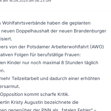
cht am 16.04.2025 um 06:23 Uhr
 Wohlfahrtsverbände haben die geplanten
 neuen Doppelhaushalt der neuen Brandenburger
isiert.
ers von der Potsdamer Arbeiterwohlfahrt (AWO)
ativen Folgen für berufstätige Frauen:
llen Kinder nur noch maximal 8 Stunden täglich
en.
mehr Teilzeitarbeit und dadurch einer erhöhten
tersarmut.
Opposition kommt scharfe Kritik.
rtin Kristy Augustin bezeichnete die
n gegenüber der PNN als „fatalen Fehler“ –