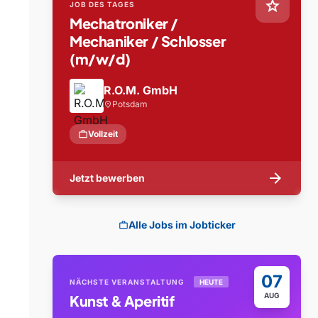
star
JOB DES TAGES
Mechatroniker /
Mechaniker / Schlosser
(m/w/d)
R.O.M. GmbH
Potsdam
location_on
work
Vollzeit
arrow_forward
Jetzt bewerben
Alle Jobs im Jobticker
work
07
NÄCHSTE VERANSTALTUNG
HEUTE
AUG
Kunst & Aperitif