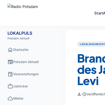
Start
A
LOKALPULS
Potsdam Aktuell
LOKALNACHRICH
home
Startseite
Bran
newspaper
Potsdam Aktuell
des J
event
Veranstaltungen
Levi
work
Jobticker
person
schedule
Veröffentli
cloud
Wetter