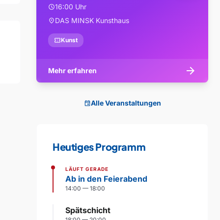
16:00 Uhr
schedule
DAS MINSK Kunsthaus
location_on
confirmation_number
Kunst
arrow_forward
Mehr erfahren
Alle Veranstaltungen
event
Heutiges Programm
LÄUFT GERADE
Ab in den Feierabend
14:00 — 18:00
Spätschicht
18:00 — 20:00