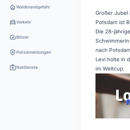
local_fire_department
Waldbrandgefahr
Großer Jubel 
directions_car
Potsdam ist B
Verkehr
Die 28-jährig
speed
Blitzer
Schwimmerin G
nach Potsdam
local_police
Polizeimeldungen
Levi holte in
medical_services
Notdienste
im Weltcup.