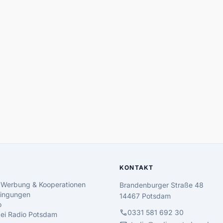
KONTAKT
 Werbung & Kooperationen
Brandenburger Straße 48
ingungen
14467 Potsdam
o
call
0331 581 692 30
 bei Radio Potsdam