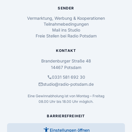
SENDER
Vermarktung, Werbung & Kooperationen
Teilnahmebedingungen
Mail ins Studio
Freie Stellen bei Radio Potsdam
KONTAKT
Brandenburger Straße 48
14467 Potsdam
call
0331 581 692 30
mail
studio@radio-potsdam.de
Eine Gewinnabholung ist von Montag – Freitag
08.00 Uhr bis 18.00 Uhr möglich.
BARRIEREFREIHEIT
accessibility_new
Einstellungen öffnen