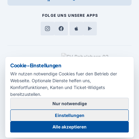
FOLGE UNS
UNSERE APPS
MEDIENPARTNER
Cookie-Einstellungen
Wir nutzen notwendige Cookies fuer den Betrieb der
Webseite. Optionale Dienste helfen uns,
Komfortfunktionen, Karten und Ticket-Widgets
bereitzustellen.
Nur notwendige
© 2026 Radio Potsdam. Webseite entwickelt durch die
Medienagentur
Einstellungen
Babelsberg
Barrierefreiheitserklärung
AGB
Datenschutz
Impressum
Alle akzeptieren
Cookie-Einstellungen