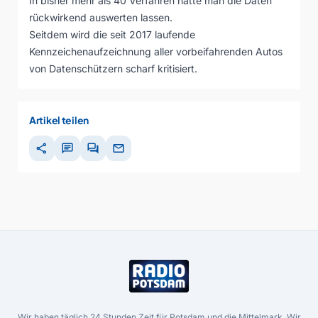
In bisher mehr als 40 Verfahren hatte man die Daten
rückwirkend auswerten lassen.
Seitdem wird die seit 2017 laufende
Kennzeichenaufzeichnung aller vorbeifahrenden Autos
von Datenschützern scharf kritisiert.
Artikel teilen
share
chat
forum
mail
Wir haben täglich 24 Stunden Zeit für Potsdam und die Mittelmark. Wir