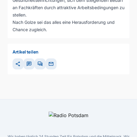
Gesundheitseinrichtungen, sich dem steigenden Bedarf
an Fachkräften durch attraktive Arbeitsbedingungen zu
stellen.
Nach Golze sei das alles eine Herausforderung und
Chance zugleich.
Artikel teilen
share
chat
forum
mail
Wir haben täglich 24 Stunden Zeit für Potsdam und die Mittelmark. Wir