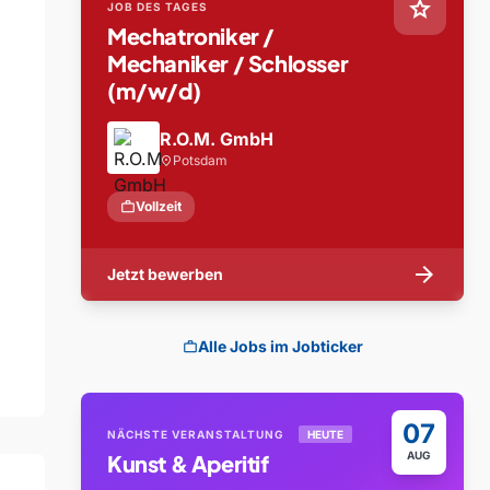
star
JOB DES TAGES
Mechatroniker /
Mechaniker / Schlosser
(m/w/d)
R.O.M. GmbH
Potsdam
location_on
work
Vollzeit
arrow_forward
Jetzt bewerben
Alle Jobs im Jobticker
work
07
NÄCHSTE VERANSTALTUNG
HEUTE
AUG
Kunst & Aperitif