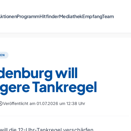
ktionen
Programm
Hitfinder
Mediathek
Empfang
Team
TEN
denburg will
gere Tankregel
edule
Veröffentlicht am 01.07.2026 um 12:38 Uhr
ill die 12-Uhr-Tankregel verschärfen.