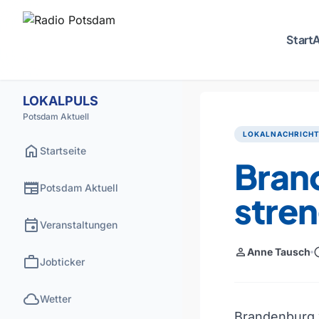
Start
A
LOKALPULS
Potsdam Aktuell
LOKALNACHRICH
home
Startseite
Bran
newspaper
Potsdam Aktuell
stren
event
Veranstaltungen
person
sch
Anne Tausch
work
Jobticker
cloud
Wetter
Brandenburg w