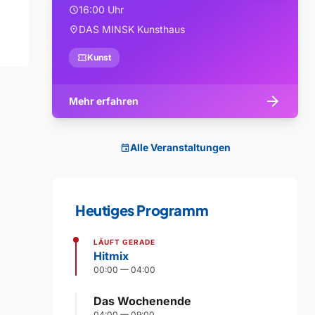
16:00 Uhr
schedule
DAS MINSK Kunsthaus
location_on
confirmation_number
Kunst
arrow_forward
Mehr erfahren
Alle Veranstaltungen
event
Heutiges Programm
LÄUFT GERADE
Hitmix
00:00 — 04:00
Das Wochenende
04:00 — 09:00