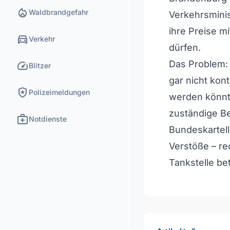
local_fire_department
Waldbrandgefahr
Verkehrsminis
ihre Preise m
directions_car
Verkehr
dürfen.
speed
Das Problem: 
Blitzer
gar nicht kon
local_police
Polizeimeldungen
werden könnt
zuständige B
medical_services
Notdienste
Bundeskartell
Verstöße – re
Tankstelle bet