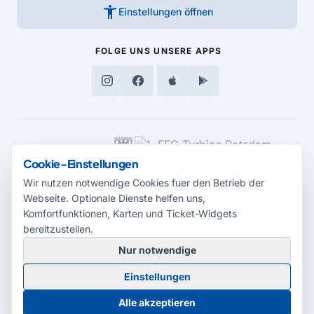
accessibility_new
Einstellungen öffnen
FOLGE UNS
UNSERE APPS
MEDIENPARTNER
Cookie-Einstellungen
Wir nutzen notwendige Cookies fuer den Betrieb der
Webseite. Optionale Dienste helfen uns,
Komfortfunktionen, Karten und Ticket-Widgets
bereitzustellen.
Nur notwendige
© 2026 Radio Potsdam. Webseite entwickelt durch die
Medienagentur
Einstellungen
Babelsberg
Barrierefreiheitserklärung
AGB
Datenschutz
Impressum
Alle akzeptieren
Cookie-Einstellungen