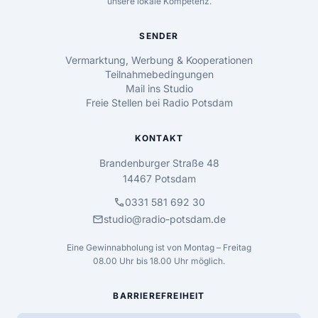
unsere lokale Kompetenz.
SENDER
Vermarktung, Werbung & Kooperationen
Teilnahmebedingungen
Mail ins Studio
Freie Stellen bei Radio Potsdam
KONTAKT
Brandenburger Straße 48
14467 Potsdam
call
0331 581 692 30
mail
studio@radio-potsdam.de
Eine Gewinnabholung ist von Montag – Freitag
08.00 Uhr bis 18.00 Uhr möglich.
BARRIEREFREIHEIT