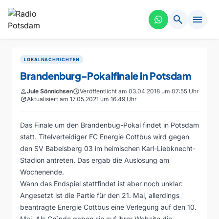
search
menu
LOKALNACHRICHTEN
Brandenburg-Pokalfinale in Potsdam
person
Jule Sönnichsen
schedule
Veröffentlicht am 03.04.2018 um 07:55 Uhr
update
Aktualisiert am 17.05.2021 um 16:49 Uhr
Das Finale um den Brandenbug-Pokal findet in Potsdam
statt. Titelverteidiger FC Energie Cottbus wird gegen
den SV Babelsberg 03 im heimischen Karl-Liebknecht-
Stadion antreten. Das ergab die Auslosung am
Wochenende.
Wann das Endspiel stattfindet ist aber noch unklar:
Angesetzt ist die Partie für den 21. Mai, allerdings
beantragte Energie Cottbus eine Verlegung auf den 10.
Mai. Als Gründe gaben sie auf ihrer Website die