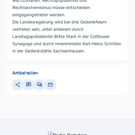
wachzuhalten. Rechtspopulismus und
Rechtsextremismus müsse entschieden
entgegengetreten werden.
Die Landesregierung wird bei drei Gedenkfeiern
vertreten sein, unter anderem durch
Landtagspräsidentin Britta Stark in der Cottbuser
Synagoge und durch Innenminister Karl-Heinz Schröter
in der Gedenkstätte Sachsenhausen.
Artikel teilen
share
chat
forum
mail