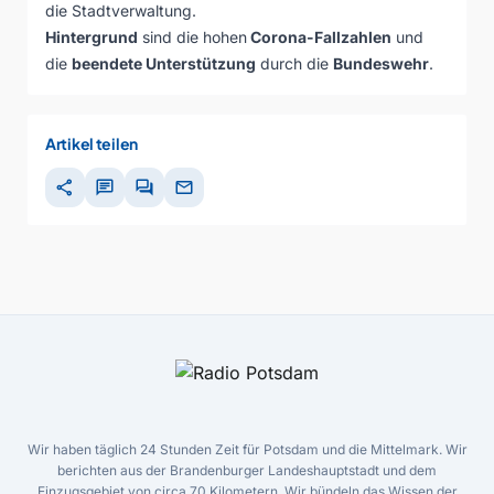
die Stadtverwaltung.
Hintergrund
sind die hohen
Corona-Fallzahlen
und
die
beendete Unterstützung
durch die
Bundeswehr
.
Artikel teilen
share
chat
forum
mail
Wir haben täglich 24 Stunden Zeit für Potsdam und die Mittelmark. Wir
berichten aus der Brandenburger Landeshauptstadt und dem
Einzugsgebiet von circa 70 Kilometern. Wir bündeln das Wissen der