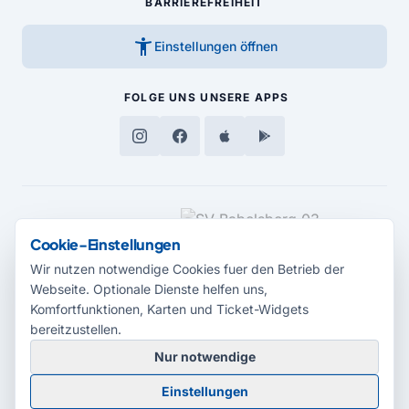
BARRIEREFREIHEIT
accessibility_new
Einstellungen öffnen
FOLGE UNS
UNSERE APPS
MEDIENPARTNER
Cookie-Einstellungen
Wir nutzen notwendige Cookies fuer den Betrieb der
Webseite. Optionale Dienste helfen uns,
Komfortfunktionen, Karten und Ticket-Widgets
bereitzustellen.
Nur notwendige
© 2026 Radio Potsdam. Webseite entwickelt durch die
Medienagentur
Einstellungen
Babelsberg