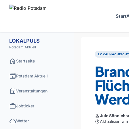
Start
A
LOKALPULS
Potsdam Aktuell
LOKALNACHRICH
home
Startseite
Brand
newspaper
Potsdam Aktuell
Flüch
event
Veranstaltungen
Werd
work
Jobticker
person
Jule Sönnichs
cloud
Wetter
update
Aktualisiert a