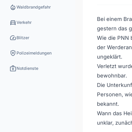
local_fire_department
Waldbrandgefahr
Bei einem Bra
directions_car
Verkehr
gestern das 
speed
Wie die PNN b
Blitzer
der Werderane
local_police
Polizeimeldungen
ungeklärt.
Verletzt wurd
medical_services
Notdienste
bewohnbar.
Die Unterkunft
Personen, wie
bekannt.
Wann das Heim
unklar, zunäc