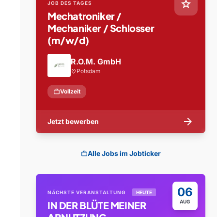
star
JOB DES TAGES
Mechatroniker /
Mechaniker / Schlosser
(m/w/d)
R.O.M. GmbH
Potsdam
location_on
work
Vollzeit
arrow_forward
Jetzt bewerben
Alle Jobs im Jobticker
work
06
NÄCHSTE VERANSTALTUNG
HEUTE
AUG
IN DER BLÜTE MEINER