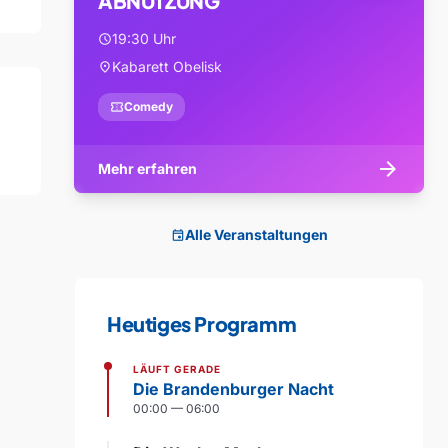
ABNUTZUNG
19:30 Uhr
schedule
Kabarett Obelisk
location_on
confirmation_number
Comedy
arrow_forward
Mehr erfahren
Alle Veranstaltungen
event
Heutiges Programm
LÄUFT GERADE
Die Brandenburger Nacht
00:00 — 06:00