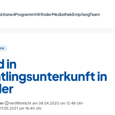
ktionen
Programm
Hitfinder
Mediathek
Empfang
Team
TEN
 in
tlingsunterkunft in
er
schedule
en
Veröffentlicht am 09.04.2020 um 12:48 Uhr
m 17.05.2021 um 16:40 Uhr