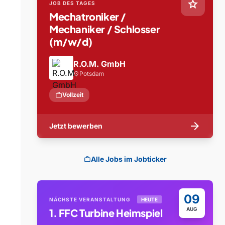
star
JOB DES TAGES
Mechatroniker /
Mechaniker / Schlosser
(m/w/d)
R.O.M. GmbH
Potsdam
location_on
work
Vollzeit
arrow_forward
Jetzt bewerben
Alle Jobs im Jobticker
work
09
NÄCHSTE VERANSTALTUNG
HEUTE
AUG
1. FFC Turbine Heimspiel