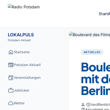
Start
A
LOKALPULS
Potsdam Aktuell
home
Startseite
AKTUELLES
Boule
newspaper
Potsdam Aktuell
mit 
event
Veranstaltungen
Berl
work
Jobticker
cloud
Wetter
person
schedule
Veröffentli
update
Aktualisiert a