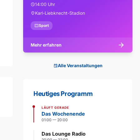
14:00 Uhr
schedule
Karl-Liebknecht-Stadion
location_on
confirmation_number
Sport
arrow_forward
Mehr erfahren
Alle Veranstaltungen
event
Heutiges Programm
LÄUFT GERADE
Das Wochenende
01:00 — 20:00
Das Lounge Radio
20:00 — 22:00