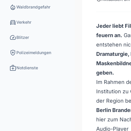
local_fire_department
Waldbrandgefahr
directions_car
Verkehr
Jeder liebt Fi
feuern an.
Gan
speed
Blitzer
entstehen nic
local_police
Polizeimeldungen
Dramaturgie, 
Maskenbildne
medical_services
Notdienste
geben.
Im Rahmen d
Institution zu
der Region be
Berlin Brand
hier zum Nac
Audio-Player