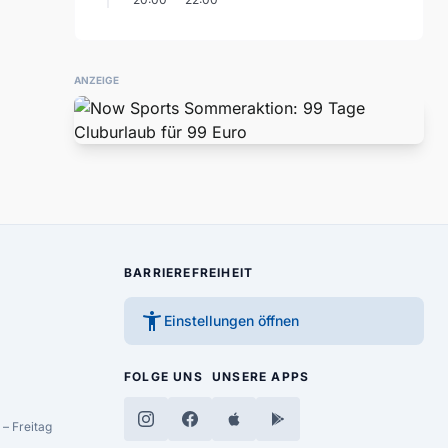
ANZEIGE
BARRIEREFREIHEIT
accessibility_new
Einstellungen öffnen
FOLGE UNS
UNSERE APPS
– Freitag