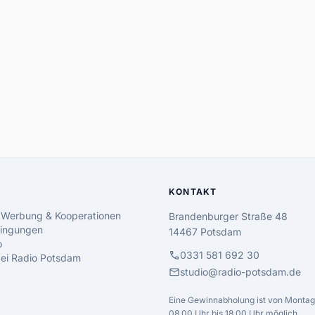
KONTAKT
 Werbung & Kooperationen
Brandenburger Straße 48
ingungen
14467 Potsdam
o
call
0331 581 692 30
 bei Radio Potsdam
mail
studio@radio-potsdam.de
Eine Gewinnabholung ist von Montag 
08.00 Uhr bis 18.00 Uhr möglich.