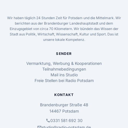
Wir haben täglich 24 Stunden Zeit für Potsdam und die Mittelmark. Wir
berichten aus der Brandenburger Landeshauptstadt und dem
Einzugsgebiet von circa 70 Kilometern. Wir bündeln das Wissen der
Stadt aus Politik, Wirtschaft, Wissenschaft, Kultur und Sport. Das ist
unsere lokale Kompetenz.
SENDER
Vermarktung, Werbung & Kooperationen
Teilnahmebedingungen
Mail ins Studio
Freie Stellen bei Radio Potsdam
KONTAKT
Brandenburger Straße 48
14467 Potsdam
call
0331 581 692 30
mail
studio@radio-potsdam.de