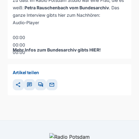
Zu Gast im Radio Potsdam Studio war eine Frau, die es
weiß:
Petra Rauschenbach vom Bundesarchiv
. Das
ganze Interview gibts hier zum Nachhören:
Audio-Player
00:00
00:00
Mehr Infos zum Bundesarchiv gibts
HIER
!
00:00
Artikel teilen
share
chat
forum
mail