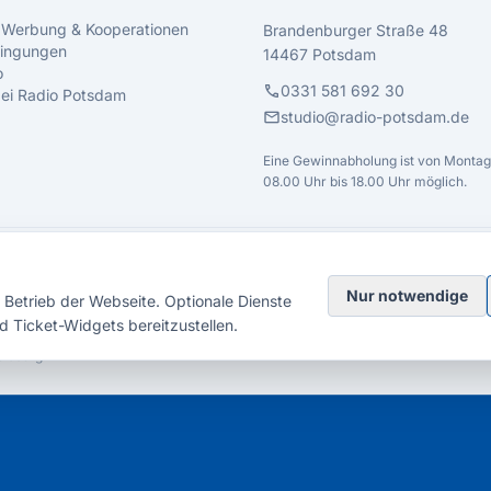
 Werbung & Kooperationen
Brandenburger Straße 48
ingungen
14467 Potsdam
o
call
0331 581 692 30
 bei Radio Potsdam
mail
studio@radio-potsdam.de
Eine Gewinnabholung ist von Montag 
08.00 Uhr bis 18.00 Uhr möglich.
Nur notwendige
Betrieb der Webseite. Optionale Dienste
d Ticket-Widgets bereitzustellen.
elsberg