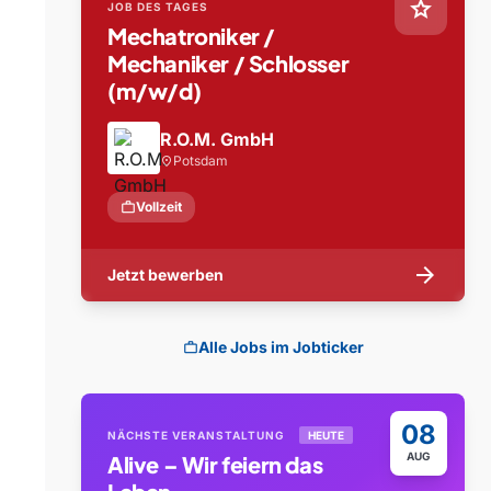
star
JOB DES TAGES
Mechatroniker /
Mechaniker / Schlosser
(m/w/d)
R.O.M. GmbH
Potsdam
location_on
work
Vollzeit
arrow_forward
Jetzt bewerben
Alle Jobs im Jobticker
work
08
NÄCHSTE VERANSTALTUNG
HEUTE
AUG
Alive – Wir feiern das