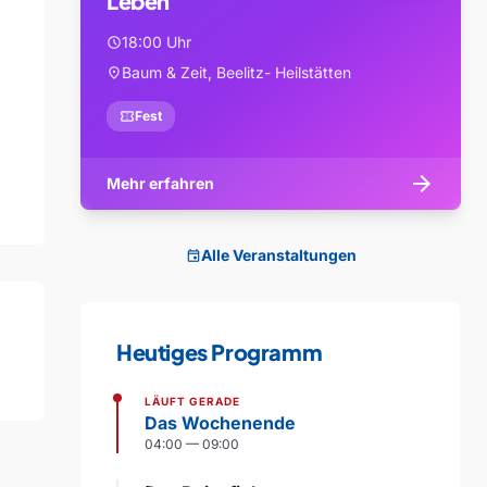
Leben
18:00 Uhr
schedule
Baum & Zeit, Beelitz- Heilstätten
location_on
confirmation_number
Fest
arrow_forward
Mehr erfahren
Alle Veranstaltungen
event
Heutiges Programm
LÄUFT GERADE
Das Wochenende
04:00 — 09:00