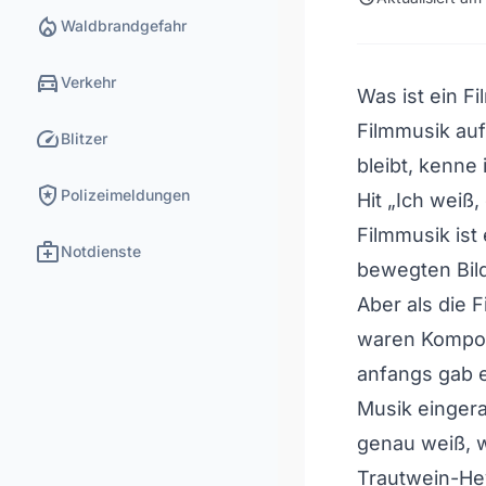
local_fire_department
Waldbrandgefahr
directions_car
Verkehr
Was ist ein F
Filmmusik auf
speed
Blitzer
bleibt, kenne
local_police
Polizeimeldungen
Hit „Ich weiß
Filmmusik ist
medical_services
Notdienste
bewegten Bild
Aber als die 
waren Komponi
anfangs gab 
Musik eingera
genau weiß, 
Trautwein-He