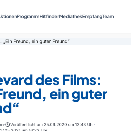
ktionen
Programm
Hitfinder
Mediathek
Empfang
Team
vard des Films:
Freund, ein guter
nd“
schedule
en
Veröffentlicht am 25.09.2020 um 12:43 Uhr
m 17.05.2021 um 16:23 Uhr