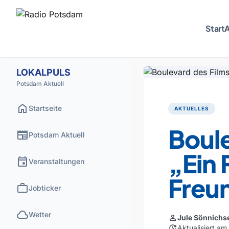
Start
A
LOKALPULS
Potsdam Aktuell
home
Startseite
AKTUELLES
Boule
newspaper
Potsdam Aktuell
„Ein 
event
Veranstaltungen
Freu
work
Jobticker
cloud
Wetter
person
Jule Sönnichs
update
Aktualisiert a