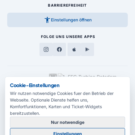
BARRIEREFREIHEIT
accessibility_new
Einstellungen öffnen
FOLGE UNS
UNSERE APPS
MEDIENPARTNER
Cookie-Einstellungen
Wir nutzen notwendige Cookies fuer den Betrieb der
Webseite. Optionale Dienste helfen uns,
Komfortfunktionen, Karten und Ticket-Widgets
bereitzustellen.
Nur notwendige
© 2026 Radio Potsdam. Webseite entwickelt durch die
Medienagentur
Einstellungen
Babelsberg