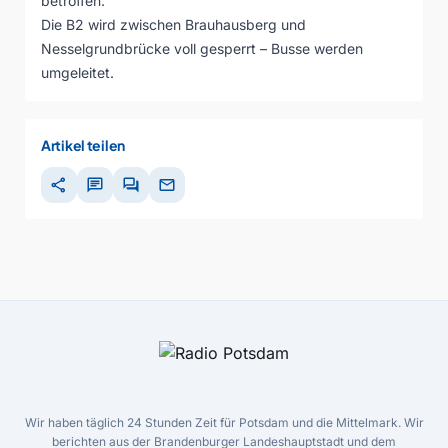
betroffen.
Die B2 wird zwischen Brauhausberg und
Nesselgrundbrücke voll gesperrt – Busse werden
umgeleitet.
Artikel teilen
share
chat
forum
mail
Wir haben täglich 24 Stunden Zeit für Potsdam und die Mittelmark. Wir
berichten aus der Brandenburger Landeshauptstadt und dem