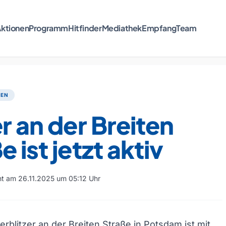
ktionen
Programm
Hitfinder
Mediathek
Empfang
Team
TEN
er an der Breiten
e ist jetzt aktiv
cht am 26.11.2025 um 05:12 Uhr
rblitzer an der Breiten Straße in Potsdam ist mit