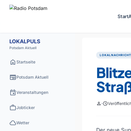
Start
A
LOKALPULS
Potsdam Aktuell
LOKALNACHRICH
home
Startseite
Blitz
newspaper
Potsdam Aktuell
Straß
event
Veranstaltungen
person
schedule
Veröffentli
work
Jobticker
cloud
Wetter
Der neue Supe