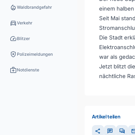
local_fire_department
Waldbrandgefahr
einem halben 
Seit Mai stan
directions_car
Verkehr
Stromanschlu
speed
Die Stadt erk
Blitzer
Elektroanschl
local_police
Polizeimeldungen
war als gedac
Jetzt blitzt d
medical_services
Notdienste
nächtliche Ra
Artikel teilen
share
chat
forum
ma