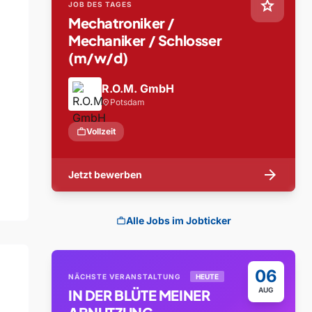
star
JOB DES TAGES
Mechatroniker /
Mechaniker / Schlosser
(m/w/d)
R.O.M. GmbH
Potsdam
location_on
work
Vollzeit
arrow_forward
Jetzt bewerben
Alle Jobs im Jobticker
work
06
NÄCHSTE VERANSTALTUNG
HEUTE
AUG
IN DER BLÜTE MEINER