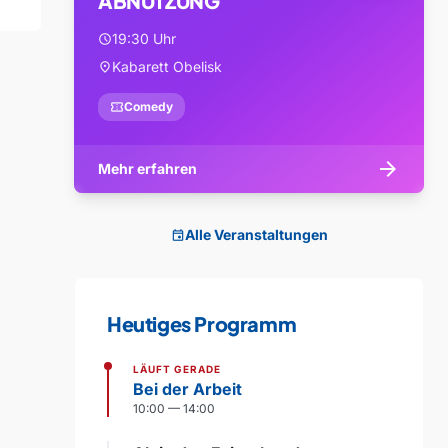
ABNUTZUNG
19:30 Uhr
schedule
Kabarett Obelisk
location_on
confirmation_number
Comedy
arrow_forward
Mehr erfahren
Alle Veranstaltungen
event
Heutiges Programm
LÄUFT GERADE
Bei der Arbeit
10:00 — 14:00