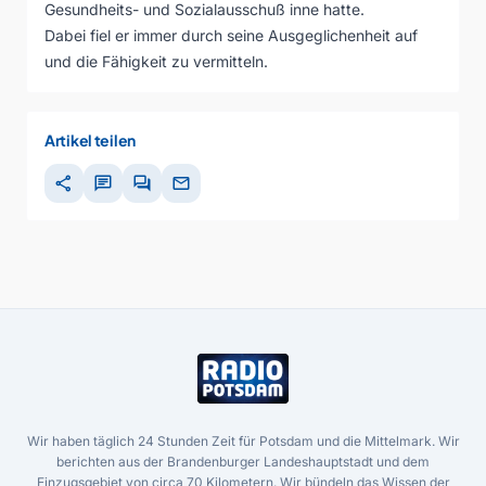
Gesundheits- und Sozialausschuß inne hatte.
Dabei fiel er immer durch seine Ausgeglichenheit auf
und die Fähigkeit zu vermitteln.
Artikel teilen
share
chat
forum
mail
Wir haben täglich 24 Stunden Zeit für Potsdam und die Mittelmark. Wir
berichten aus der Brandenburger Landeshauptstadt und dem
Einzugsgebiet von circa 70 Kilometern. Wir bündeln das Wissen der