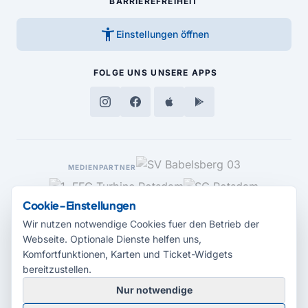
BARRIEREFREIHEIT
accessibility_new
Einstellungen öffnen
FOLGE UNS
UNSERE APPS
MEDIENPARTNER
Cookie-Einstellungen
Wir nutzen notwendige Cookies fuer den Betrieb der
Webseite. Optionale Dienste helfen uns,
Komfortfunktionen, Karten und Ticket-Widgets
bereitzustellen.
Nur notwendige
© 2026 Radio Potsdam. Webseite entwickelt durch die
Medienagentur