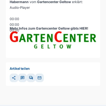
Habermann
vom
Gartencenter Geltow
erklärt:
Audio-Player
00:00
00:00
Mehr Infos zum Gartencenter Geltow gibts
HIER
!
00:00
Artikel teilen
share
chat
forum
mail