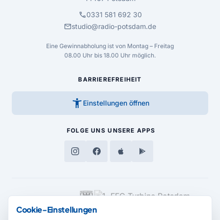
call
0331 581 692 30
mail
studio@radio-potsdam.de
Eine Gewinnabholung ist von Montag – Freitag
08.00 Uhr bis 18.00 Uhr möglich.
BARRIEREFREIHEIT
accessibility_new
Einstellungen öffnen
FOLGE UNS
UNSERE APPS
MEDIENPARTNER
Cookie-Einstellungen