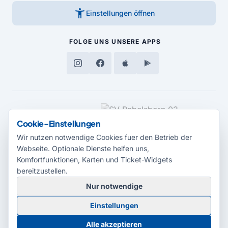
accessibility_new
Einstellungen öffnen
FOLGE UNS
UNSERE APPS
MEDIENPARTNER
Cookie-Einstellungen
Wir nutzen notwendige Cookies fuer den Betrieb der
Webseite. Optionale Dienste helfen uns,
Komfortfunktionen, Karten und Ticket-Widgets
bereitzustellen.
Nur notwendige
© 2026 Radio Potsdam. Webseite entwickelt durch die
Medienagentur
Einstellungen
Babelsberg
Barrierefreiheitserklärung
AGB
Datenschutz
Impressum
Alle akzeptieren