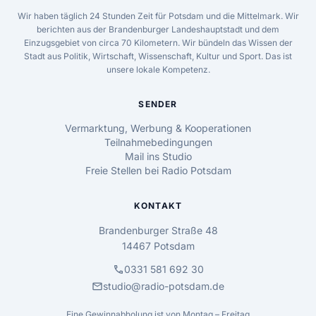
Wir haben täglich 24 Stunden Zeit für Potsdam und die Mittelmark. Wir
berichten aus der Brandenburger Landeshauptstadt und dem
Einzugsgebiet von circa 70 Kilometern. Wir bündeln das Wissen der
Stadt aus Politik, Wirtschaft, Wissenschaft, Kultur und Sport. Das ist
unsere lokale Kompetenz.
SENDER
Vermarktung, Werbung & Kooperationen
Teilnahmebedingungen
Mail ins Studio
Freie Stellen bei Radio Potsdam
KONTAKT
Brandenburger Straße 48
14467 Potsdam
call
0331 581 692 30
mail
studio@radio-potsdam.de
Eine Gewinnabholung ist von Montag – Freitag