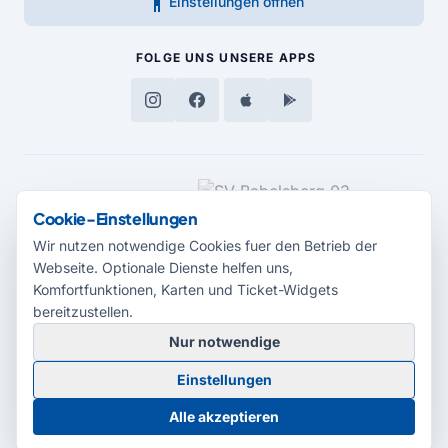
accessibility_new
Einstellungen öffnen
FOLGE UNS
UNSERE APPS
MEDIENPARTNER
Cookie-Einstellungen
Wir nutzen notwendige Cookies fuer den Betrieb der
Webseite. Optionale Dienste helfen uns,
Komfortfunktionen, Karten und Ticket-Widgets
bereitzustellen.
Nur notwendige
© 2026 Radio Potsdam. Webseite entwickelt durch die
Medienagentur
Einstellungen
Babelsberg
Barrierefreiheitserklärung
AGB
Datenschutz
Impressum
Alle akzeptieren
Cookie-Einstellungen