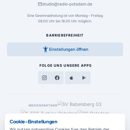
mail
studio@radio-potsdam.de
Eine Gewinnabholung ist von Montag – Freitag
08.00 Uhr bis 18.00 Uhr möglich.
BARRIEREFREIHEIT
accessibility_new
Einstellungen öffnen
FOLGE UNS
UNSERE APPS
MEDIENPARTNER
Cookie-Einstellungen
Wir nutzen notwendige Cookies fuer den Betrieb der