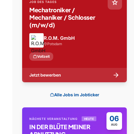
star
JOB DES TAGES
Mechatroniker /
Mechaniker / Schlosser
(m/w/d)
R.O.M. GmbH
Potsdam
location_on
work
Vollzeit
arrow_forward
Jetzt bewerben
Alle Jobs im Jobticker
work
06
NÄCHSTE VERANSTALTUNG
HEUTE
AUG
IN DER BLÜTE MEINER