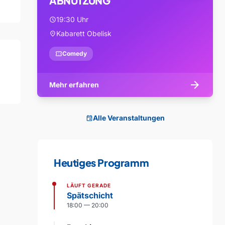
ABNUTZUNG
19:30 Uhr
schedule
Kabarett Obelisk
location_on
confirmation_number
Comedy
arrow_forward
Mehr erfahren
Alle Veranstaltungen
event
Heutiges Programm
LÄUFT GERADE
Spätschicht
18:00 — 20:00