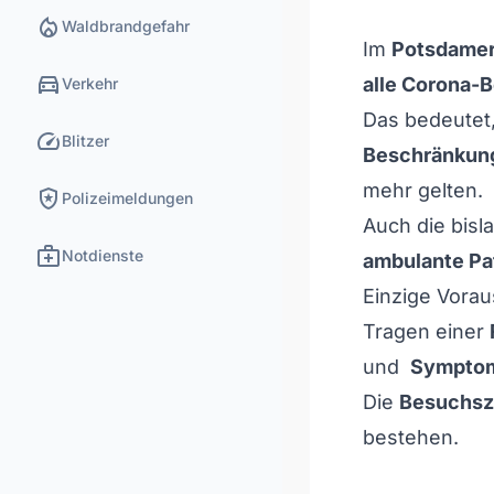
local_fire_department
Waldbrandgefahr
Im
Potsdamer
directions_car
alle Corona-
Verkehr
Das bedeutet
speed
Blitzer
Beschränkun
mehr gelten.
local_police
Polizeimeldungen
Auch die bis
medical_services
Notdienste
ambulante Pat
Einzige Vorau
Tragen einer
und
Symptom
Die
Besuchsz
bestehen.