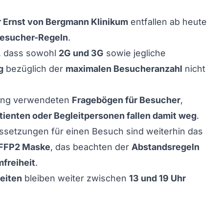
 Ernst von Bergmann Klinikum
entfallen ab heute
Besucher-Regeln
.
, dass sowohl
2G und 3G
sowie jegliche
g
bezüglich der
maximalen Besucheranzahl
nicht
lang verwendeten
Fragebögen für Besucher
,
ienten oder Begleitpersonen fallen damit weg
.
ssetzungen für einen Besuch sind weiterhin das
FFP2 Maske
, das beachten der
Abstandsregeln
freiheit
.
eiten
bleiben weiter zwischen
13 und 19 Uhr