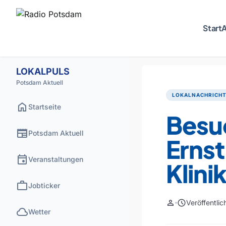
Start
A
LOKALPULS
Potsdam Aktuell
LOKALNACHRICH
home
Startseite
Besu
newspaper
Potsdam Aktuell
Erns
event
Veranstaltungen
Klin
work
Jobticker
person
schedule
Veröffentli
cloud
Wetter