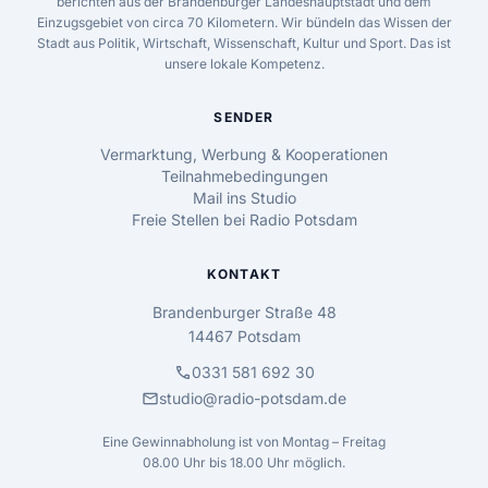
berichten aus der Brandenburger Landeshauptstadt und dem
Einzugsgebiet von circa 70 Kilometern. Wir bündeln das Wissen der
Stadt aus Politik, Wirtschaft, Wissenschaft, Kultur und Sport. Das ist
unsere lokale Kompetenz.
SENDER
Vermarktung, Werbung & Kooperationen
Teilnahmebedingungen
Mail ins Studio
Freie Stellen bei Radio Potsdam
KONTAKT
Brandenburger Straße 48
14467 Potsdam
call
0331 581 692 30
mail
studio@radio-potsdam.de
Eine Gewinnabholung ist von Montag – Freitag
08.00 Uhr bis 18.00 Uhr möglich.