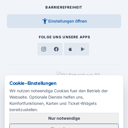
BARRIEREFREIHEIT
accessibility_new
Einstellungen öffnen
FOLGE UNS
UNSERE APPS
MEDIENPARTNER
Cookie-Einstellungen
Wir nutzen notwendige Cookies fuer den Betrieb der
Webseite. Optionale Dienste helfen uns,
Komfortfunktionen, Karten und Ticket-Widgets
bereitzustellen.
Nur notwendige
© 2026 Radio Potsdam. Webseite entwickelt durch die
Medienagentur