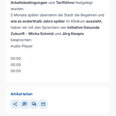
Arbeitsbedingungen
und
Tariflöhne
festgelegt
wurden.
5 Monate später übernahm die Stadt die Begehren und
wie es anderthalb Jahre später
im Klinikum
aussieht
,
haben wir mit den Sprechern der
Initiative Gesunde
Zukunft
–
Micha Schmid
und
Jörg Kwapis
besprochen:
Audio-Player
00:00
00:00
00:00
Artikel teilen
share
chat
forum
mail