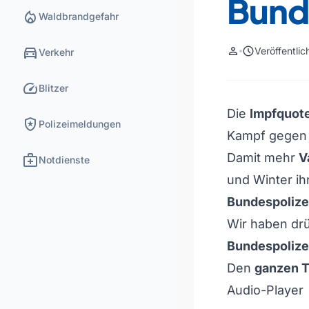
Bund
local_fire_department
Waldbrandgefahr
directions_car
person
schedule
Veröffentli
Verkehr
speed
Blitzer
Die
Impfquot
local_police
Polizeimeldungen
Kampf gegen
medical_services
Damit mehr
V
Notdienste
und Winter ihr
Bundespolize
Wir haben dr
Bundespolizei
Den
ganzen Ta
Audio-Player