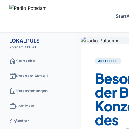
Start
A
LOKALPULS
Potsdam Aktuell
home
Startseite
AKTUELLES
Beso
newspaper
Potsdam Aktuell
der B
event
Veranstaltungen
Konze
work
Jobticker
des
cloud
Wetter