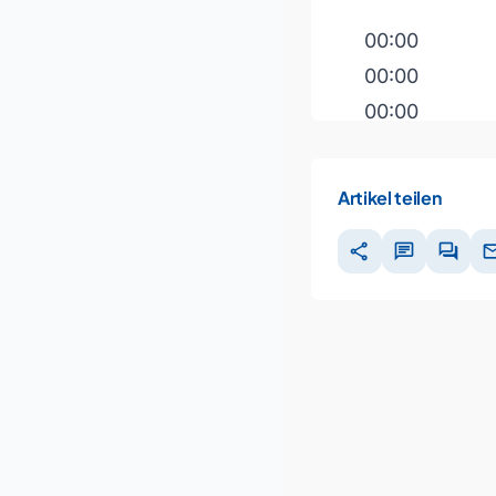
00:00
00:00
00:00
Pfeiltasten H
Artikel teilen
share
chat
forum
ma