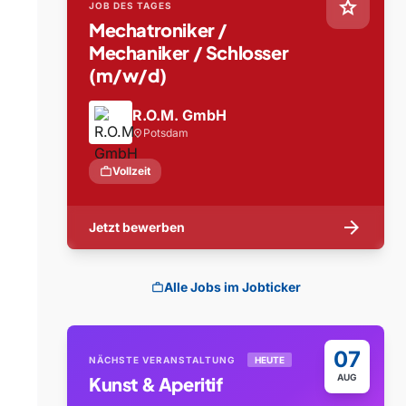
star
JOB DES TAGES
Mechatroniker /
Mechaniker / Schlosser
(m/w/d)
R.O.M. GmbH
Potsdam
location_on
work
Vollzeit
arrow_forward
Jetzt bewerben
Alle Jobs im Jobticker
work
07
NÄCHSTE VERANSTALTUNG
HEUTE
AUG
Kunst & Aperitif