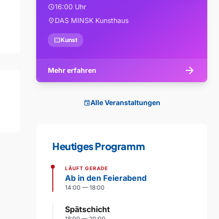
16:00 Uhr
schedule
DAS MINSK Kunsthaus
location_on
confirmation_number
Kunst
arrow_forward
Mehr erfahren
Alle Veranstaltungen
event
Heutiges Programm
LÄUFT GERADE
Ab in den Feierabend
14:00 — 18:00
Spätschicht
18:00 — 20:00