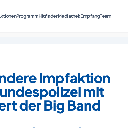
ktionen
Programm
Hitfinder
Mediathek
Empfang
Team
ndere Impfaktion
undespolizei mit
rt der Big Band