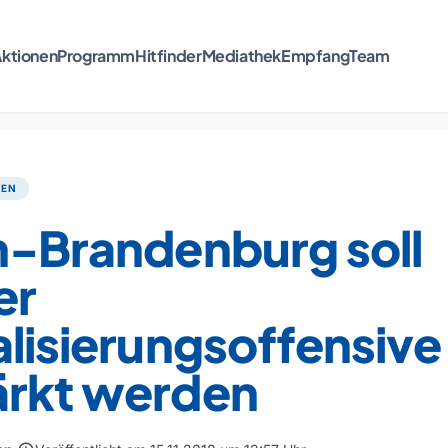
ktionen
Programm
Hitfinder
Mediathek
Empfang
Team
TEN
n-Brandenburg soll
er
alisierungsoffensive
ärkt werden