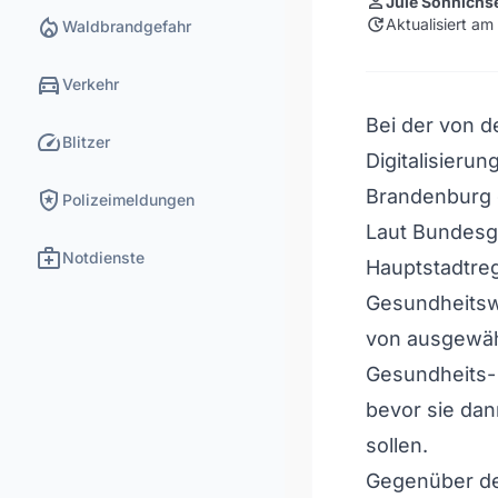
person
Jule Sönnichs
local_fire_department
update
Aktualisiert am
Waldbrandgefahr
directions_car
Verkehr
Bei der von 
speed
Blitzer
Digitalisierun
local_police
Brandenburg 
Polizeimeldungen
Laut Bundesge
medical_services
Notdienste
Hauptstadtreg
Gesundheitswe
von ausgewäh
Gesundheits- 
bevor sie da
sollen.
Gegenüber de