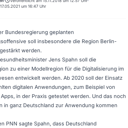
schedule
en
Veröffentlicht am 15.11.2018 um 12:57 Uhr
 17.05.2021 um 16:47 Uhr
der Bundesregierung geplanten
gsoffensive soll insbesondere die Region Berlin-
gestärkt werden.
sundheitsminister Jens Spahn soll die
ion zu einer Modellregion für die Digitalisierung im
sen entwickelt werden. Ab 2020 soll der Einsatz
lten digitalen Anwendungen, zum Beispiel von
Apps, in der Praxis getestet werden. Und das noch
nn in ganz Deutschland zur Anwendung kommen
n PNN sagte Spahn, dass Deutschland