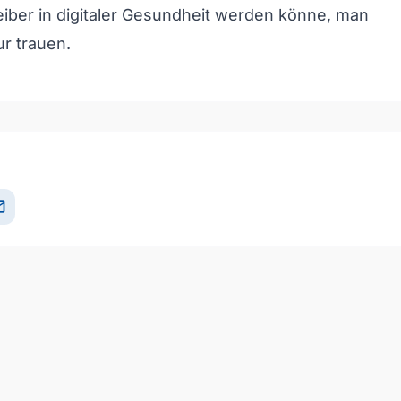
eiber in digitaler Gesundheit werden könne, man
r trauen.
il