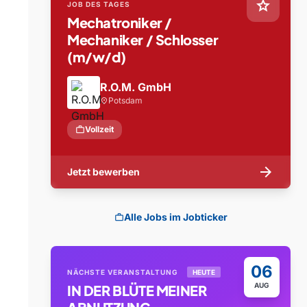
star
JOB DES TAGES
Mechatroniker /
Mechaniker / Schlosser
(m/w/d)
R.O.M. GmbH
Potsdam
location_on
work
Vollzeit
arrow_forward
Jetzt bewerben
Alle Jobs im Jobticker
work
06
NÄCHSTE VERANSTALTUNG
HEUTE
AUG
IN DER BLÜTE MEINER