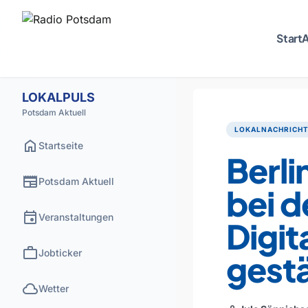
Start
A
LOKALPULS
Potsdam Aktuell
LOKALNACHRICH
home
Startseite
Berli
newspaper
Potsdam Aktuell
bei d
event
Veranstaltungen
Digit
work
Jobticker
gest
cloud
Wetter