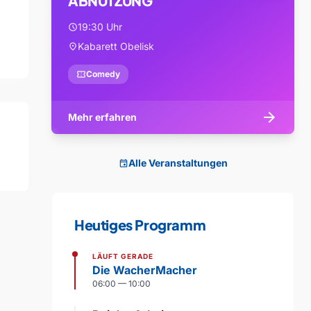
ABNUTZUNG
19:30 Uhr
schedule
Kabarett Obelisk
location_on
confirmation_number
Comedy
arrow_forward
Mehr erfahren
Alle Veranstaltungen
event
Heutiges Programm
LÄUFT GERADE
Die WacherMacher
06:00 — 10:00