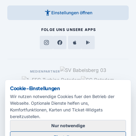
accessibility_new
Einstellungen öffnen
FOLGE UNS
UNSERE APPS
MEDIENPARTNER
Cookie-Einstellungen
Wir nutzen notwendige Cookies fuer den Betrieb der
Webseite. Optionale Dienste helfen uns,
Komfortfunktionen, Karten und Ticket-Widgets
bereitzustellen.
Nur notwendige
© 2026 Radio Potsdam. Webseite entwickelt durch die
Medienagentur