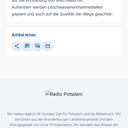
auf die Entstehung von Mischwald hin.
Außerdem werden Löschwasserentnahmestellen
geplant und auch auf die Qualität der Wege geachtet.
Artikel teilen
share
chat
forum
mail
Wir haben täglich 24 Stunden Zeit für Potsdam und die Mittelmark. Wir
berichten aus der Brandenburger Landeshauptstadt und dem
Einzugsgebiet von circa 70 Kilometern. Wir bündeln das Wissen der