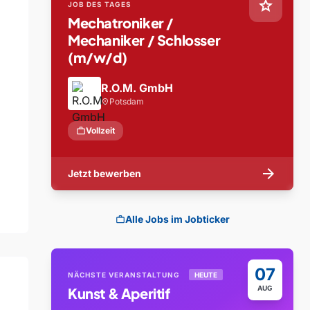
star
JOB DES TAGES
Mechatroniker /
Mechaniker / Schlosser
(m/w/d)
R.O.M. GmbH
Potsdam
location_on
work
Vollzeit
arrow_forward
Jetzt bewerben
Alle Jobs im Jobticker
work
07
NÄCHSTE VERANSTALTUNG
HEUTE
AUG
Kunst & Aperitif