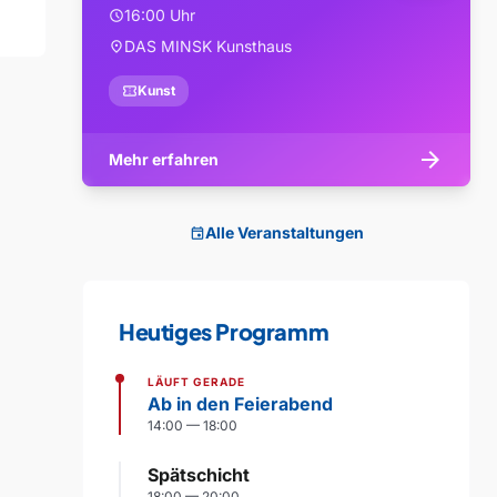
16:00 Uhr
schedule
DAS MINSK Kunsthaus
location_on
confirmation_number
Kunst
arrow_forward
Mehr erfahren
Alle Veranstaltungen
event
Heutiges Programm
LÄUFT GERADE
Ab in den Feierabend
14:00 — 18:00
Spätschicht
18:00 — 20:00