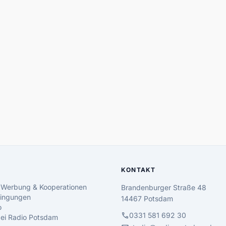
KONTAKT
 Werbung & Kooperationen
Brandenburger Straße 48
ingungen
14467 Potsdam
o
call
0331 581 692 30
 bei Radio Potsdam