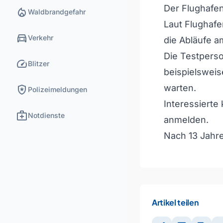
Der Flughafen
local_fire_department
Waldbrandgefahr
Laut Flughafe
directions_car
Verkehr
die Abläufe a
Die Testperso
speed
Blitzer
beispielsweis
local_police
warten.
Polizeimeldungen
Interessierte
medical_services
Notdienste
anmelden.
Nach 13 Jahre
Artikel teilen