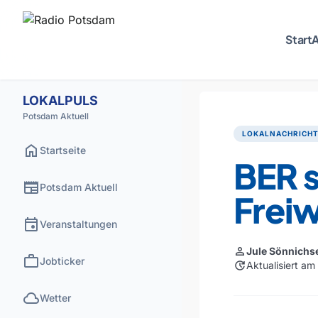
Start
A
LOKALPULS
Potsdam Aktuell
LOKALNACHRICH
home
Startseite
BER 
newspaper
Potsdam Aktuell
Freiw
event
Veranstaltungen
person
Jule Sönnichs
work
Jobticker
update
Aktualisiert a
cloud
Wetter