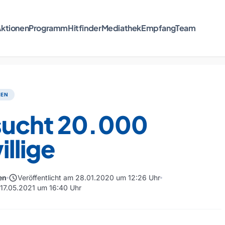
ktionen
Programm
Hitfinder
Mediathek
Empfang
Team
TEN
sucht 20.000
illige
schedule
en
Veröffentlicht am 28.01.2020 um 12:26 Uhr
m 17.05.2021 um 16:40 Uhr