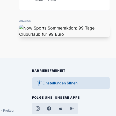
ANZEIGE
BARRIEREFREIHEIT
accessibility_new
Einstellungen öffnen
FOLGE UNS
UNSERE APPS
– Freitag