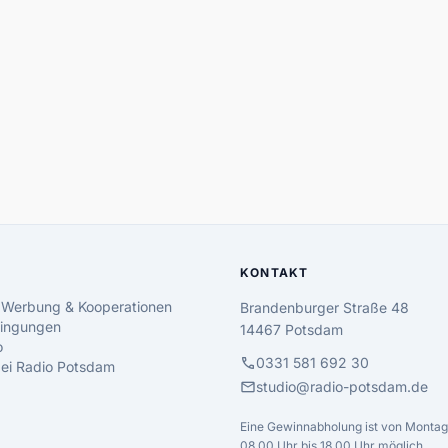
KONTAKT
 Werbung & Kooperationen
Brandenburger Straße 48
ingungen
14467 Potsdam
o
call
0331 581 692 30
 bei Radio Potsdam
mail
studio@radio-potsdam.de
Eine Gewinnabholung ist von Montag 
08.00 Uhr bis 18.00 Uhr möglich.