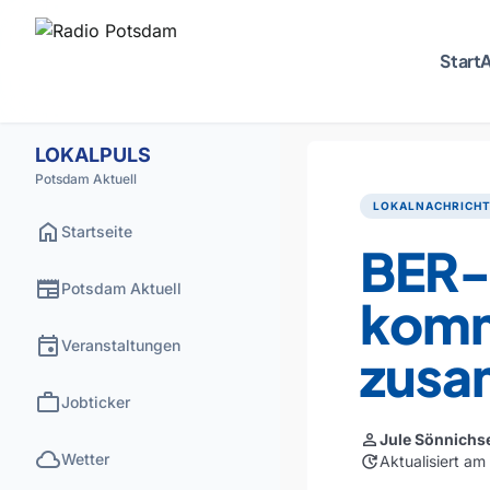
Start
A
LOKALPULS
Potsdam Aktuell
LOKALNACHRICH
home
Startseite
BER-
newspaper
Potsdam Aktuell
komm
event
Veranstaltungen
zus
work
Jobticker
person
Jule Sönnichs
cloud
Wetter
update
Aktualisiert a