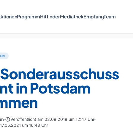
ktionen
Programm
Hitfinder
Mediathek
Empfang
Team
TEN
Sonderausschuss
t in Potsdam
ammen
schedule
en
Veröffentlicht am 03.09.2018 um 12:47 Uhr
m 17.05.2021 um 16:48 Uhr