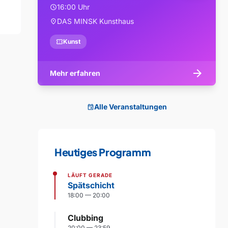
16:00 Uhr
schedule
DAS MINSK Kunsthaus
location_on
confirmation_number
Kunst
arrow_forward
Mehr erfahren
Alle Veranstaltungen
event
Heutiges Programm
LÄUFT GERADE
Spätschicht
18:00 — 20:00
Clubbing
20:00 — 23:59