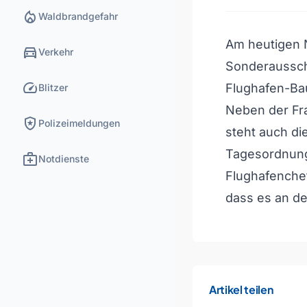
local_fire_department
Waldbrandgefahr
Am heutigen 
directions_car
Verkehr
Sonderaussc
speed
Flughafen-Bau
Blitzer
Neben der Fr
local_police
Polizeimeldungen
steht auch di
Tagesordnun
medical_services
Notdienste
Flughafenchef
dass es an de
Artikel teilen