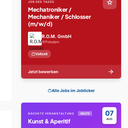
star
JOB DES TAGES
Mechatroniker /
Mechaniker / Schlosser
(m/w/d)
R.O.M. GmbH
Potsdam
location_on
work
Vollzeit
arrow_forward
Jetzt bewerben
Alle Jobs im Jobticker
work
07
NÄCHSTE VERANSTALTUNG
HEUTE
AUG
Kunst & Aperitif