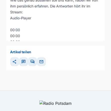
Wie das genau aussehen soll und kann, haben wir von
ihm persönlich erfahren. Die Antworten hört ihr im
Stream:
Audio-Player
00:00
00:00
00:00
Artikel teilen
share
chat
forum
mail