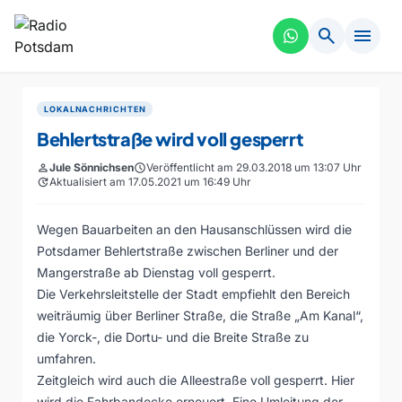
search
menu
LOKALNACHRICHTEN
Behlertstraße wird voll gesperrt
person
Jule Sönnichsen
schedule
Veröffentlicht am 29.03.2018 um 13:07 Uhr
update
Aktualisiert am 17.05.2021 um 16:49 Uhr
Wegen Bauarbeiten an den Hausanschlüssen wird die
Potsdamer Behlertstraße zwischen Berliner und der
Mangerstraße ab Dienstag voll gesperrt.
Die Verkehrsleitstelle der Stadt empfiehlt den Bereich
weiträumig über Berliner Straße, die Straße „Am Kanal“,
die Yorck-, die Dortu- und die Breite Straße zu
umfahren.
Zeitgleich wird auch die Alleestraße voll gesperrt. Hier
wird die Fahrbandecke erneuert. Eine Umleitung der