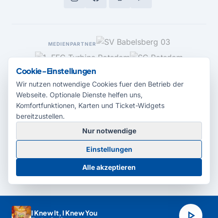
MEDIENPARTNER
Cookie-Einstellungen
Wir nutzen notwendige Cookies fuer den Betrieb der
Webseite. Optionale Dienste helfen uns,
Komfortfunktionen, Karten und Ticket-Widgets
bereitzustellen.
Nur notwendige
© 2026 Radio Potsdam. Webseite entwickelt durch die
Medienagentur
Einstellungen
Babelsberg
Barrierefreiheitserklärung
AGB
Datenschutz
Impressum
Alle akzeptieren
Cookie-Einstellungen
play_arrow
I Knew It, I Knew You