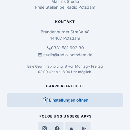
Mail ins Studio
Freie Stellen bei Radio Potsdam
KONTAKT
Brandenburger Straße 48
14467 Potsdam
call
0331 581 692 30
mail
studio@radio-potsdam.de
Eine Gewinnabholung ist von Montag – Freitag
08.00 Uhr bis 18.00 Uhr möglich.
BARRIEREFREIHEIT
accessibility_new
Einstellungen öffnen
FOLGE UNS
UNSERE APPS