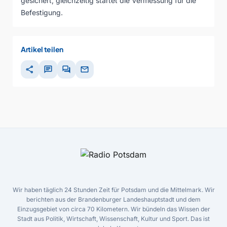
gesichert, gleichzeitig startet die Vermessung für die
Befestigung.
Artikel teilen
share
chat
forum
mail
Wir haben täglich 24 Stunden Zeit für Potsdam und die Mittelmark. Wir
berichten aus der Brandenburger Landeshauptstadt und dem
Einzugsgebiet von circa 70 Kilometern. Wir bündeln das Wissen der
Stadt aus Politik, Wirtschaft, Wissenschaft, Kultur und Sport. Das ist