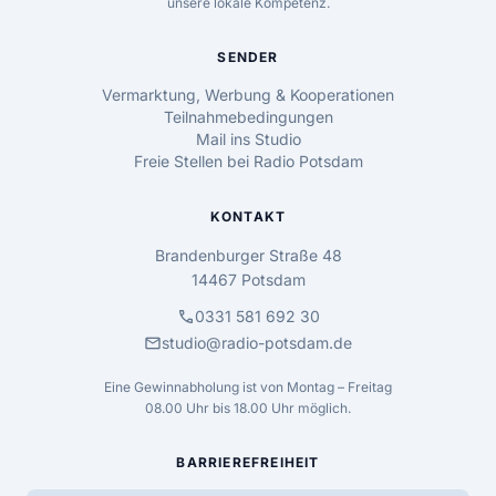
unsere lokale Kompetenz.
SENDER
Vermarktung, Werbung & Kooperationen
Teilnahmebedingungen
Mail ins Studio
Freie Stellen bei Radio Potsdam
KONTAKT
Brandenburger Straße 48
14467 Potsdam
call
0331 581 692 30
mail
studio@radio-potsdam.de
Eine Gewinnabholung ist von Montag – Freitag
08.00 Uhr bis 18.00 Uhr möglich.
BARRIEREFREIHEIT