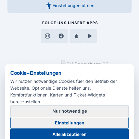
accessibility_new
Einstellungen öffnen
FOLGE UNS
UNSERE APPS
MEDIENPARTNER
Cookie-Einstellungen
Wir nutzen notwendige Cookies fuer den Betrieb der
Webseite. Optionale Dienste helfen uns,
Komfortfunktionen, Karten und Ticket-Widgets
bereitzustellen.
Nur notwendige
© 2026 Radio Potsdam. Webseite entwickelt durch die
Medienagentur
Einstellungen
Babelsberg
Barrierefreiheitserklärung
AGB
Datenschutz
Impressum
Alle akzeptieren
Cookie-Einstellungen