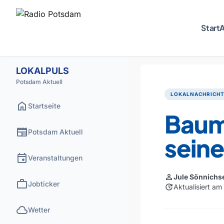
Start
A
LOKALPULS
Potsdam Aktuell
LOKALNACHRICH
home
Startseite
Baum
newspaper
Potsdam Aktuell
seine
event
Veranstaltungen
person
Jule Sönnichs
work
Jobticker
update
Aktualisiert a
cloud
Wetter