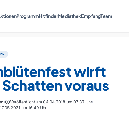
ktionen
Programm
Hitfinder
Mediathek
Empfang
Team
TEN
blütenfest wirft
 Schatten voraus
schedule
en
Veröffentlicht am 04.04.2018 um 07:37 Uhr
m 17.05.2021 um 16:49 Uhr