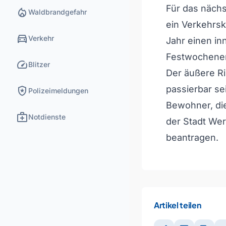
Für das nächs
local_fire_department
Waldbrandgefahr
ein Verkehrsk
directions_car
Verkehr
Jahr einen in
Festwochenen
speed
Blitzer
Der äußere R
local_police
passierbar se
Polizeimeldungen
Bewohner, di
medical_services
Notdienste
der Stadt Wer
beantragen.
Artikel teilen