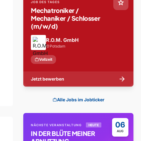
star
JOB DES TAGES
Mechatroniker /
Mechaniker / Schlosser
(m/w/d)
R.O.M. GmbH
Potsdam
location_on
work
Vollzeit
arrow_forward
Jetzt bewerben
Alle Jobs im Jobticker
work
06
NÄCHSTE VERANSTALTUNG
HEUTE
AUG
IN DER BLÜTE MEINER