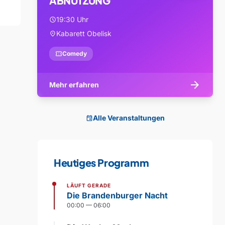
ABNUTZUNG
19:30 Uhr
schedule
Kabarett Obelisk
location_on
confirmation_number
Comedy
arrow_forward
Mehr erfahren
Alle Veranstaltungen
event
Heutiges Programm
LÄUFT GERADE
Die Brandenburger Nacht
00:00 — 06:00