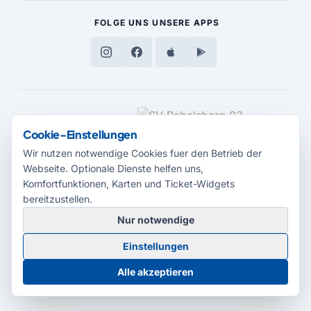
FOLGE UNS
UNSERE APPS
MEDIENPARTNER
Cookie-Einstellungen
Wir nutzen notwendige Cookies fuer den Betrieb der
Webseite. Optionale Dienste helfen uns,
Komfortfunktionen, Karten und Ticket-Widgets
bereitzustellen.
Nur notwendige
© 2026 Radio Potsdam. Webseite entwickelt durch die
Medienagentur
Einstellungen
Babelsberg
Barrierefreiheitserklärung
AGB
Datenschutz
Impressum
Alle akzeptieren
Cookie-Einstellungen