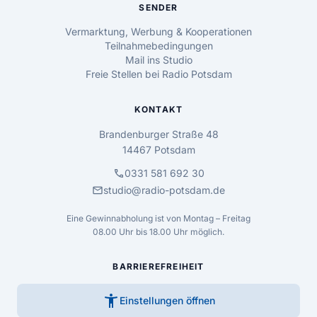
SENDER
Vermarktung, Werbung & Kooperationen
Teilnahmebedingungen
Mail ins Studio
Freie Stellen bei Radio Potsdam
KONTAKT
Brandenburger Straße 48
14467 Potsdam
call
0331 581 692 30
mail
studio@radio-potsdam.de
Eine Gewinnabholung ist von Montag – Freitag
08.00 Uhr bis 18.00 Uhr möglich.
BARRIEREFREIHEIT
accessibility_new
Einstellungen öffnen