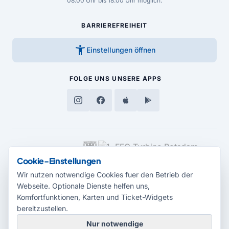
08.00 Uhr bis 18.00 Uhr möglich.
BARRIEREFREIHEIT
accessibility_new
Einstellungen öffnen
FOLGE UNS
UNSERE APPS
MEDIENPARTNER
Cookie-Einstellungen
Wir nutzen notwendige Cookies fuer den Betrieb der
Webseite. Optionale Dienste helfen uns,
Komfortfunktionen, Karten und Ticket-Widgets
bereitzustellen.
Nur notwendige