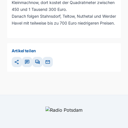
Kleinmachnow, dort kostet der Quadratmeter zwischen
450 und 1 Tausend 300 Euro.
Danach folgen Stahnsdorf, Teltow, Nuthetal und Werder
Havel mit teilweise bis zu 700 Euro niedrigeren Preisen.
Artikel teilen
share
chat
forum
mail