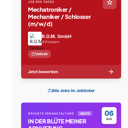
star
JOB DES TAGES
Mechatroniker /
Mechaniker / Schlosser
(m/w/d)
R.O.M. GmbH
Potsdam
location_on
work
Vollzeit
arrow_forward
Jetzt bewerben
Alle Jobs im Jobticker
work
06
NÄCHSTE VERANSTALTUNG
HEUTE
AUG
IN DER BLÜTE MEINER