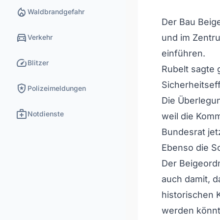
local_fire_department
Waldbrandgefahr
Der Bau Beige
directions_car
und im Zentr
Verkehr
einführen.
speed
Blitzer
Rubelt sagte 
Sicherheitseff
local_police
Polizeimeldungen
Die Überlegun
medical_services
Notdienste
weil die Kom
Bundesrat jet
Ebenso die S
Der Beigeordn
auch damit, d
historischen 
werden könnt