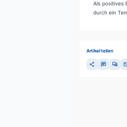
Als positives
durch ein Tem
Artikel teilen
share
chat
forum
ma