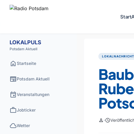
Start
A
LOKALPULS
Potsdam Aktuell
LOKALNACHRICH
home
Startseite
Baub
newspaper
Potsdam Aktuell
Rubel
event
Veranstaltungen
Pots
work
Jobticker
person
schedule
Veröffentli
cloud
Wetter