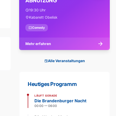
ABNUTZUNG
19:30 Uhr
schedule
Kabarett Obelisk
location_on
confirmation_number
Comedy
arrow_forward
Mehr erfahren
Alle Veranstaltungen
event
Heutiges Programm
LÄUFT GERADE
Die Brandenburger Nacht
00:00 — 06:00