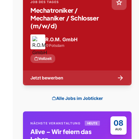
star
JOB DES TAGES
Mechatroniker /
Mechaniker / Schlosser
(m/w/d)
R.O.M. GmbH
Potsdam
location_on
work
Vollzeit
arrow_forward
Jetzt bewerben
Alle Jobs im Jobticker
work
08
NÄCHSTE VERANSTALTUNG
HEUTE
AUG
Alive – Wir feiern das