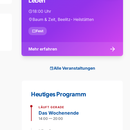
Leben
18:00 Uhr
schedule
Baum & Zeit, Beelitz- Heilstätten
location_on
confirmation_number
Fest
arrow_forward
Mehr erfahren
Alle Veranstaltungen
event
Heutiges Programm
LÄUFT GERADE
Das Wochenende
14:00 — 20:00