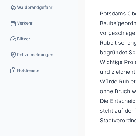
local_fire_department
Waldbrandgefahr
Potsdams Obe
directions_car
Baubeigeordne
Verkehr
vorgeschlage
speed
Blitzer
Rubelt sei en
begründet Sch
local_police
Polizeimeldungen
Wichtige Proj
medical_services
Notdienste
und zielorient
Würde Rublet 
ohne Bruch w
Die Entschei
steht auf de
Stadtverordn