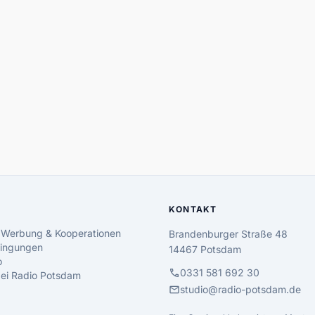
KONTAKT
 Werbung & Kooperationen
Brandenburger Straße 48
ingungen
14467 Potsdam
o
call
0331 581 692 30
 bei Radio Potsdam
mail
studio@radio-potsdam.de