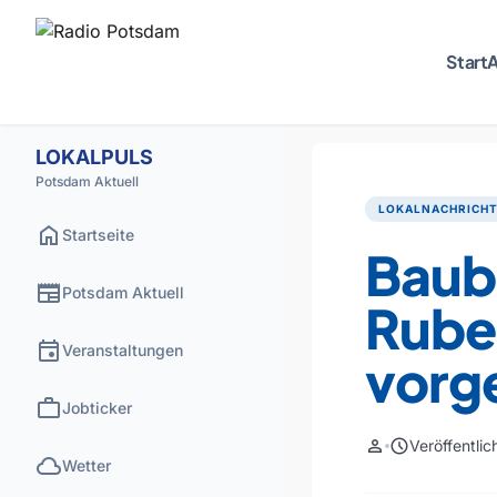
Start
A
LOKALPULS
Potsdam Aktuell
LOKALNACHRICH
home
Startseite
Baub
newspaper
Potsdam Aktuell
Rubel
event
Veranstaltungen
vorg
work
Jobticker
person
schedule
Veröffentli
cloud
Wetter