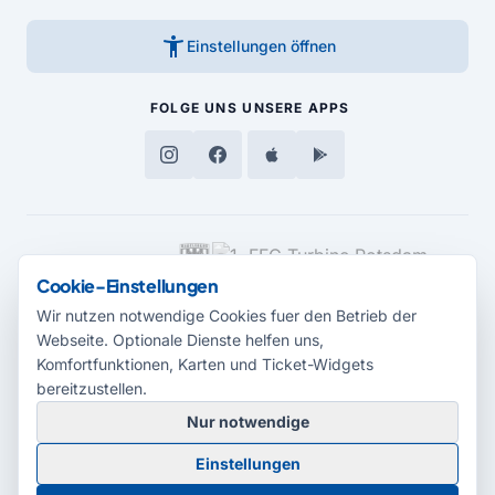
accessibility_new
Einstellungen öffnen
FOLGE UNS
UNSERE APPS
MEDIENPARTNER
Cookie-Einstellungen
Wir nutzen notwendige Cookies fuer den Betrieb der
Webseite. Optionale Dienste helfen uns,
Komfortfunktionen, Karten und Ticket-Widgets
bereitzustellen.
Nur notwendige
© 2026 Radio Potsdam. Webseite entwickelt durch die
Medienagentur
Einstellungen
Babelsberg
Barrierefreiheitserklärung
AGB
Datenschutz
Impressum