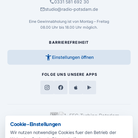
call
0331 581 692 30
mail
studio@radio-potsdam.de
Eine Gewinnabholung ist von Montag – Freitag
08.00 Uhr bis 18.00 Uhr möglich.
BARRIEREFREIHEIT
accessibility_new
Einstellungen öffnen
FOLGE UNS
UNSERE APPS
MEDIENPARTNER
Cookie-Einstellungen
Wir nutzen notwendige Cookies fuer den Betrieb der