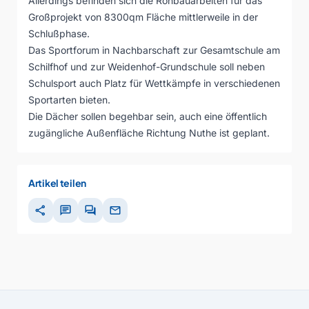
Allerdings befinden sich die Rohbauarbeiten für das
Großprojekt von 8300qm Fläche mittlerweile in der
Schlußphase.
Das Sportforum in Nachbarschaft zur Gesamtschule am
Schilfhof und zur Weidenhof-Grundschule soll neben
Schulsport auch Platz für Wettkämpfe in verschiedenen
Sportarten bieten.
Die Dächer sollen begehbar sein, auch eine öffentlich
zugängliche Außenfläche Richtung Nuthe ist geplant.
Artikel teilen
share
chat
forum
mail