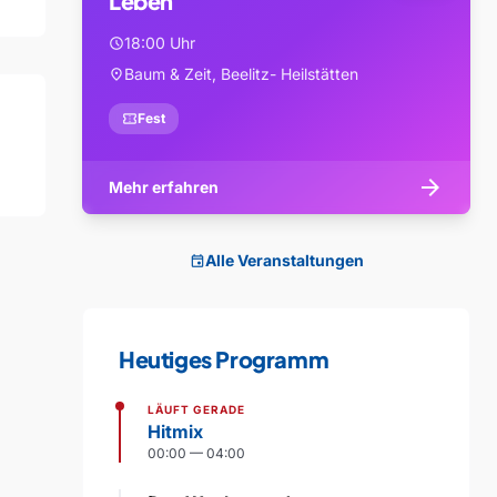
Leben
18:00 Uhr
schedule
Baum & Zeit, Beelitz- Heilstätten
location_on
confirmation_number
Fest
arrow_forward
Mehr erfahren
Alle Veranstaltungen
event
Heutiges Programm
LÄUFT GERADE
Hitmix
00:00 — 04:00