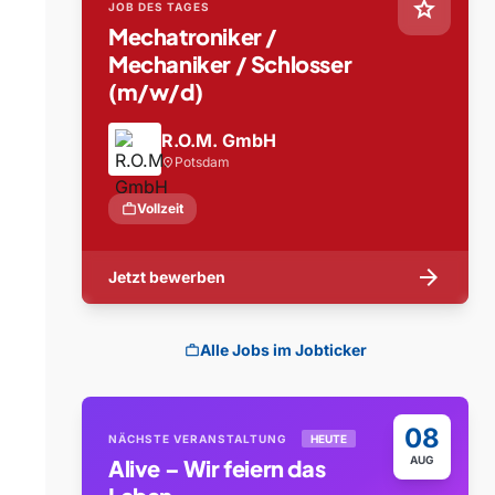
star
JOB DES TAGES
Mechatroniker /
Mechaniker / Schlosser
(m/w/d)
R.O.M. GmbH
Potsdam
location_on
work
Vollzeit
arrow_forward
Jetzt bewerben
Alle Jobs im Jobticker
work
08
NÄCHSTE VERANSTALTUNG
HEUTE
AUG
Alive – Wir feiern das