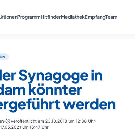
ktionen
Programm
Hitfinder
Mediathek
Empfang
Team
TEN
der Synagoge in
dam könnter
ergeführt werden
schedule
en
Veröffentlicht am 23.10.2018 um 12:38 Uhr
 17.05.2021 um 16:47 Uhr