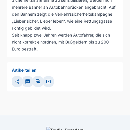
Sicherheitsmaßnahme zu sensibilisieren, werden nun
mehrere Banner an Autobahnbrücken angebracht. Auf
den Bannern zeigt die Verkehrssicherheitskampagne
„Lieber sicher. Lieber leben“, wie eine Rettungsgasse
richtig gebildet wird.
Seit knapp zwei Jahren werden Autofahrer, die sich
nicht korrekt einordnen, mit Bußgeldern bis zu 200
Euro bestraft.
Artikel teilen
share
chat
forum
mail