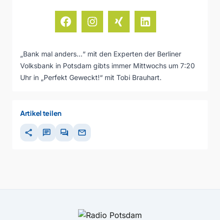
„Bank mal anders…“ mit den Experten der Berliner
Volksbank in Potsdam gibts immer Mittwochs um 7:20
Uhr in „Perfekt Geweckt!“ mit Tobi Brauhart.
Artikel teilen
share
chat
forum
mail