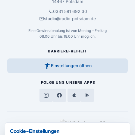
14467 Potsdam
call
0331 581 692 30
mail
studio@radio-potsdam.de
Eine Gewinnabholung ist von Montag – Freitag
08.00 Uhr bis 18.00 Uhr möglich.
BARRIEREFREIHEIT
accessibility_new
Einstellungen öffnen
FOLGE UNS
UNSERE APPS
MEDIENPARTNER
Cookie-Einstellungen