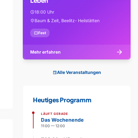
Leben
18:00 Uhr
schedule
Baum & Zeit, Beelitz- Heilstätten
location_on
confirmation_number
Fest
arrow_forward
Mehr erfahren
Alle Veranstaltungen
event
Heutiges Programm
LÄUFT GERADE
Das Wochenende
11:00 — 12:00