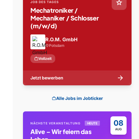
star
JOB DES TAGES
Mechatroniker /
Mechaniker / Schlosser
(m/w/d)
R.O.M. GmbH
Potsdam
location_on
work
Vollzeit
arrow_forward
Jetzt bewerben
Alle Jobs im Jobticker
work
08
NÄCHSTE VERANSTALTUNG
HEUTE
AUG
Alive – Wir feiern das