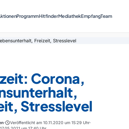
ktionen
Programm
Hitfinder
Mediathek
Empfang
Team
zeit: Corona,
nsunterhalt,
eit, Stresslevel
schedule
en
Veröffentlicht am 10.11.2020 um 15:29 Uhr
 17.05.2021 um 17:40 Uhr