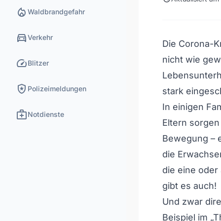
local_fire_department
Waldbrandgefahr
directions_car
Verkehr
Die Corona-Kri
nicht wie ge
speed
Blitzer
Lebensunterha
local_police
Polizeimeldungen
stark eingesc
In einigen Fa
medical_services
Notdienste
Eltern sorgen
Bewegung – ev
die Erwachsen
die eine oder
gibt es auch!
Und zwar dire
Beispiel im „