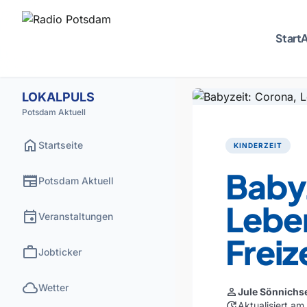
Start
A
LOKALPULS
Potsdam Aktuell
home
Startseite
KINDERZEIT
Baby
newspaper
Potsdam Aktuell
Lebe
event
Veranstaltungen
Freiz
work
Jobticker
cloud
Wetter
person
Jule Sönnichs
update
Aktualisiert am