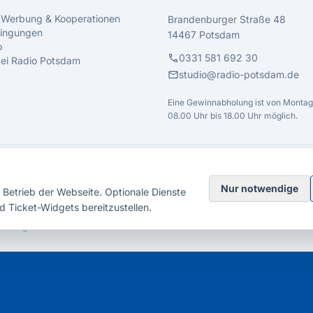
 Werbung & Kooperationen
Brandenburger Straße 48
ingungen
14467 Potsdam
o
call
0331 581 692 30
 bei Radio Potsdam
mail
studio@radio-potsdam.de
Eine Gewinnabholung ist von Montag 
08.00 Uhr bis 18.00 Uhr möglich.
Nur notwendige
Betrieb der Webseite. Optionale Dienste
d Ticket-Widgets bereitzustellen.
elsberg