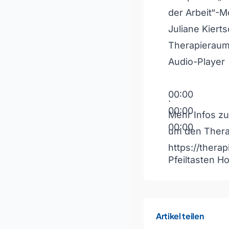
der Arbeit“-M
Juliane Kiert
Therapieraum
Audio-Player
00:00
.
00:00
Mehr Infos z
00:00
um den Thera
https://ther
Pfeiltasten H
Artikel teilen