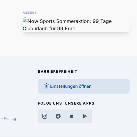
ANZEIGE
BARRIEREFREIHEIT
accessibility_new
Einstellungen öffnen
FOLGE UNS
UNSERE APPS
– Freitag