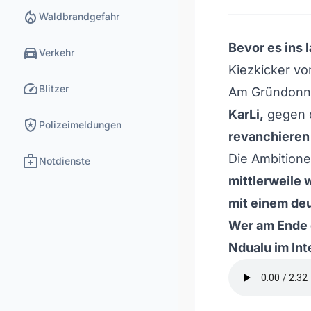
local_fire_department
Waldbrandgefahr
Bevor es ins
directions_car
Verkehr
Kiezkicker v
speed
Blitzer
Am Gründonn
KarLi,
gegen 
local_police
Polizeimeldungen
revanchieren
medical_services
Die Ambitione
Notdienste
mittlerweile 
mit einem deu
Wer am Ende 
Ndualu im In