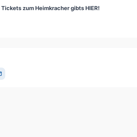
d Tickets zum Heimkracher gibts
HIER
!
il