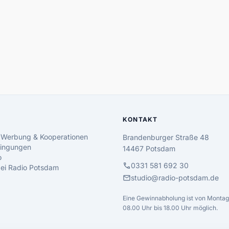
KONTAKT
 Werbung & Kooperationen
Brandenburger Straße 48
ingungen
14467 Potsdam
o
call
0331 581 692 30
 bei Radio Potsdam
mail
studio@radio-potsdam.de
Eine Gewinnabholung ist von Montag 
08.00 Uhr bis 18.00 Uhr möglich.