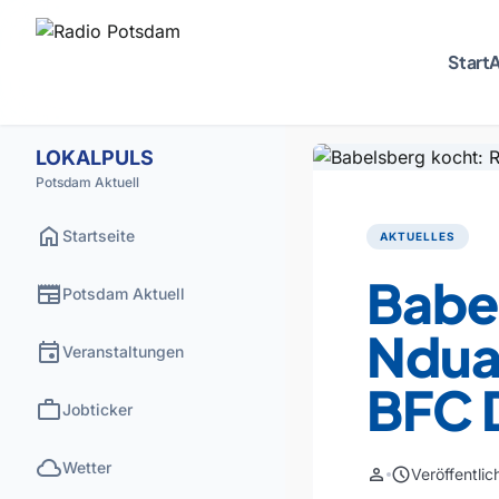
Start
A
LOKALPULS
Potsdam Aktuell
home
Startseite
AKTUELLES
Babe
newspaper
Potsdam Aktuell
Ndua
event
Veranstaltungen
BFC 
work
Jobticker
cloud
Wetter
person
schedule
Veröffentli