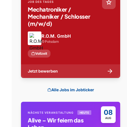
star
JOB DES TAGES
Mechatroniker /
Mechaniker / Schlosser
(m/w/d)
R.O.M. GmbH
Potsdam
location_on
work
Vollzeit
arrow_forward
Jetzt bewerben
Alle Jobs im Jobticker
work
08
NÄCHSTE VERANSTALTUNG
HEUTE
AUG
Alive – Wir feiern das