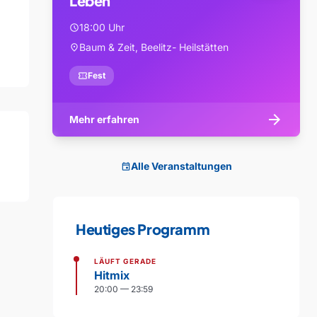
Leben
18:00 Uhr
schedule
Baum & Zeit, Beelitz- Heilstätten
location_on
confirmation_number
Fest
arrow_forward
Mehr erfahren
Alle Veranstaltungen
event
Heutiges Programm
LÄUFT GERADE
Hitmix
20:00 — 23:59