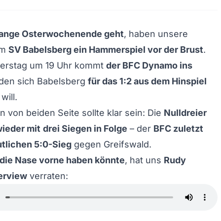
 lange Osterwochenende geht
, haben unsere
om
SV Babelsberg ein Hammerspiel vor der Brust
.
erstag um 19 Uhr kommt
der BFC Dynamo ins
den sich Babelsberg
für das 1:2 aus dem Hinspiel
will.
n von beiden Seite sollte klar sein: Die
Nulldreier
wieder mit
drei Siegen in Folge
– der
BFC zuletzt
tlichen 5:0-Sieg
gegen Greifswald.
die Nase vorne haben könnte
, hat uns
Rudy
terview
verraten: