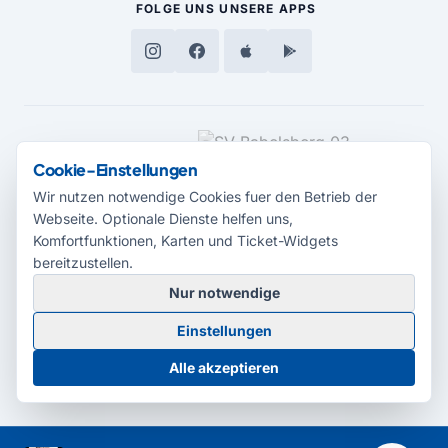
FOLGE UNS
UNSERE APPS
MEDIENPARTNER
Cookie-Einstellungen
Wir nutzen notwendige Cookies fuer den Betrieb der
Webseite. Optionale Dienste helfen uns,
Komfortfunktionen, Karten und Ticket-Widgets
bereitzustellen.
Nur notwendige
© 2026 Radio Potsdam. Webseite entwickelt durch die
Medienagentur
Einstellungen
Babelsberg
Barrierefreiheitserklärung
AGB
Datenschutz
Impressum
Alle akzeptieren
Cookie-Einstellungen