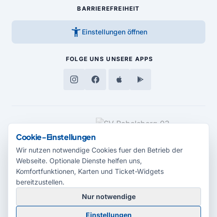
BARRIEREFREIHEIT
accessibility_new
Einstellungen öffnen
FOLGE UNS
UNSERE APPS
MEDIENPARTNER
Cookie-Einstellungen
Wir nutzen notwendige Cookies fuer den Betrieb der
Webseite. Optionale Dienste helfen uns,
Komfortfunktionen, Karten und Ticket-Widgets
bereitzustellen.
Nur notwendige
© 2026 Radio Potsdam. Webseite entwickelt durch die
Medienagentur
Einstellungen
Babelsberg