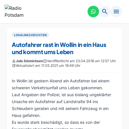
search
menu
LOKALNACHRICHTEN
Autofahrer rast in Wollin in ein Haus
und kommt ums Leben
person
Jule Sönnichsen
schedule
Veröffentlicht am 23.04.2018 um 12:57 Uhr
update
Aktualisiert am 17.05.2021 um 16:49 Uhr
In Wollin ist gestern Abend ein Autofahrer bei einem
schweren Verkehrsunfall ums Leben gekommen.
Laut Angaben der Polizei, ist aus bislang ungeklärter
Ursache ein Autofahrer auf Landstraße 94 ins
Schleudern geraten und mit seinem Fahrzeug in ein
Haus gefahren.
Es wurde stark beschädigt, so dass es von der