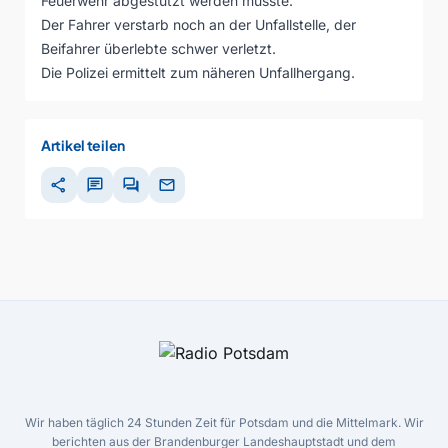
Feuerwehr abgestützt werden musste.
Der Fahrer verstarb noch an der Unfallstelle, der
Beifahrer überlebte schwer verletzt.
Die Polizei ermittelt zum näheren Unfallhergang.
Artikel teilen
share
chat
forum
mail
Wir haben täglich 24 Stunden Zeit für Potsdam und die Mittelmark. Wir
berichten aus der Brandenburger Landeshauptstadt und dem