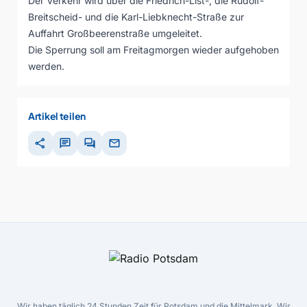
Der Verkehr wird über die Friedrich-List-, die Rudolf-
Breitscheid- und die Karl-Liebknecht-Straße zur
Auffahrt Großbeerenstraße umgeleitet.
Die Sperrung soll am Freitagmorgen wieder aufgehoben
werden.
Artikel teilen
share
chat
forum
mail
Wir haben täglich 24 Stunden Zeit für Potsdam und die Mittelmark. Wir